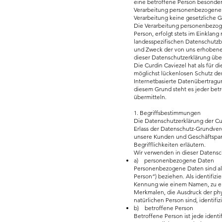
eine betroffene Person besonde
Verarbeitung personenbezogener 
Verarbeitung keine gesetzliche G
Die Verarbeitung personenbezoge
Person, erfolgt stets im Einkla
landesspezifischen Datenschutzb
und Zweck der von uns erhobene
dieser Datenschutzerklärung übe
Die Curdin Caviezel hat als für 
möglichst lückenlosen Schutz de
Internetbasierte Datenübertragun
diesem Grund steht es jeder betr
übermitteln.
1. Begriffsbestimmungen
Die Datenschutzerklärung der Cu
Erlass der Datenschutz-Grundver
unsere Kunden und Geschäftspart
Begrifflichkeiten erläutern.
Wir verwenden in dieser Datensc
a) personenbezogene Daten
Personenbezogene Daten sind alle
Person“) beziehen. Als identifizi
Kennung wie einem Namen, zu ei
Merkmalen, die Ausdruck der physi
natürlichen Person sind, identifi
b) betroffene Person
Betroffene Person ist jede ident