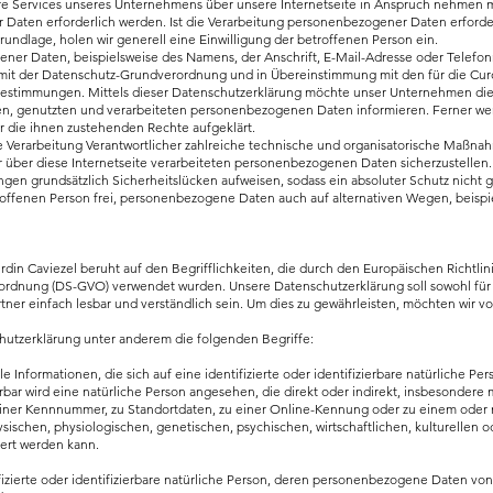
re Services unseres Unternehmens über unsere Internetseite in Anspruch nehmen 
Daten erforderlich werden. Ist die Verarbeitung personenbezogener Daten erforder
rundlage, holen wir generell eine Einwilligung der betroffenen Person ein.
ner Daten, beispielsweise des Namens, der Anschrift, E-Mail-Adresse oder Telef
ng mit der Datenschutz-Grundverordnung und in Übereinstimmung mit den für die Cur
estimmungen. Mittels dieser Datenschutzerklärung möchte unser Unternehmen die 
n, genutzten und verarbeiteten personenbezogenen Daten informieren. Ferner wer
r die ihnen zustehenden Rechte aufgeklärt.
die Verarbeitung Verantwortlicher zahlreiche technische und organisatorische Maß
r über diese Internetseite verarbeiteten personenbezogenen Daten sicherzustelle
gen grundsätzlich Sicherheitslücken aufweisen, sodass ein absoluter Schutz nicht 
offenen Person frei, personenbezogene Daten auch auf alternativen Wegen, beispie
rdin Caviezel beruht auf den Begrifflichkeiten, die durch den Europäischen Richtl
ordnung (DS-GVO) verwendet wurden. Unsere Datenschutzerklärung soll sowohl für di
ner einfach lesbar und verständlich sein. Um dies zu gewährleisten, möchten wir v
hutzerklärung unter anderem die folgenden Begriffe:
 Informationen, die sich auf eine identifizierte oder identifizierbare natürliche P
erbar wird eine natürliche Person angesehen, die direkt oder indirekt, insbesondere
ner Kennnummer, zu Standortdaten, zu einer Online-Kennung oder zu einem ode
schen, physiologischen, genetischen, psychischen, wirtschaftlichen, kulturellen ode
ziert werden kann.
ifizierte oder identifizierbare natürliche Person, deren personenbezogene Daten vo