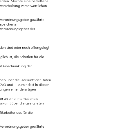
werden. Möchte eine betroffene
 Verarbeitung Verantwortlichen
d Verordnungsgeber gewährte
espeicherten
d Verordnungsgeber der
en sind oder noch offengelegt
ch ist, die Kriterien für die
uf Einschränkung der
nen über die Herkunft der Daten
S-GVO und — zumindest in diesen
kungen einer derartigen
r an eine internationale
Auskunft über die geeigneten
tarbeiter des für die
d Verordnungsgeber gewährte