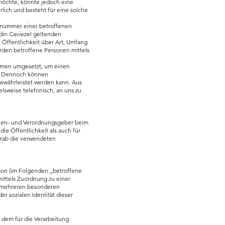
möchte, könnte jedoch eine
lich und besteht für eine solche
onnummer einer betroffenen
din Caviezel geltenden
Öffentlichkeit über Art, Umfang
den betroffene Personen mittels
nahmen umgesetzt, um einen
n. Dennoch können
gewährleistet werden kann. Aus
lsweise telefonisch, an uns zu
inien- und Verordnungsgeber beim
e Öffentlichkeit als auch für
orab die verwendeten
erson (im Folgenden „betroffene
 mittels Zuordnung zu einer
r mehreren besonderen
r sozialen Identität dieser
n dem für die Verarbeitung