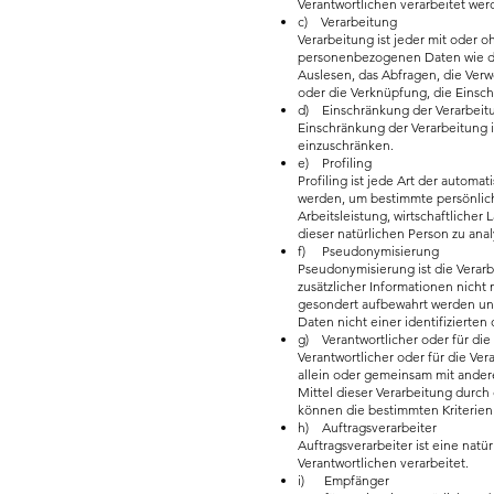
Verantwortlichen verarbeitet wer
c) Verarbeitung
Verarbeitung ist jeder mit oder
personenbezogenen Daten wie das
Auslesen, das Abfragen, die Ver
oder die Verknüpfung, die Einsc
d) Einschränkung der Verarbeit
Einschränkung der Verarbeitung 
einzuschränken.
e) Profiling
Profiling ist jede Art der auto
werden, um bestimmte persönlich
Arbeitsleistung, wirtschaftlicher
dieser natürlichen Person zu ana
f) Pseudonymisierung
Pseudonymisierung ist die Vera
zusätzlicher Informationen nicht
gesondert aufbewahrt werden un
Daten nicht einer identifizierten
g) Verantwortlicher oder für die
Verantwortlicher oder für die Ver
allein oder gemeinsam mit ande
Mittel dieser Verarbeitung durch
können die bestimmten Kriterie
h) Auftragsverarbeiter
Auftragsverarbeiter ist eine nat
Verantwortlichen verarbeitet.
i) Empfänger