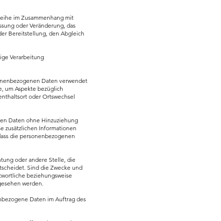
gsreihe im Zusammenhang mit
ssung oder Veränderung, das
er Bereitstellung, den Abgleich
ige Verarbeitung
ersonenbezogenen Daten verwendet
e, um Aspekte bezüglich
fenthaltsort oder Ortswechsel
enen Daten ohne Hinzuziehung
e zusätzlichen Informationen
 dass die personenbezogenen
chtung oder andere Stelle, die
tscheidet. Sind die Zwecke und
ntwortliche beziehungsweise
rgesehen werden.
nenbezogene Daten im Auftrag des