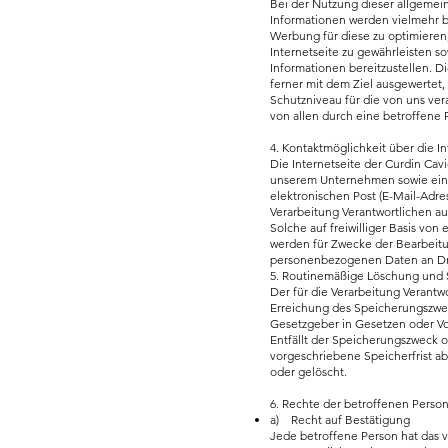
Bei der Nutzung dieser allgemein
Informationen werden vielmehr ben
Werbung für diese zu optimieren,
Internetseite zu gewährleisten s
Informationen bereitzustellen. 
ferner mit dem Ziel ausgewertet
Schutzniveau für die von uns ve
von allen durch eine betroffen
4. Kontaktmöglichkeit über die In
Die Internetseite der Curdin Cav
unserem Unternehmen sowie eine
elektronischen Post (E-Mail-Adre
Verarbeitung Verantwortlichen a
Solche auf freiwilliger Basis vo
werden für Zwecke der Bearbeitu
personenbezogenen Daten an Dri
5. Routinemäßige Löschung und
Der für die Verarbeitung Verantw
Erreichung des Speicherungszwec
Gesetzgeber in Gesetzen oder Vor
Entfällt der Speicherungszweck 
vorgeschriebene Speicherfrist a
oder gelöscht.
6. Rechte der betroffenen Perso
a) Recht auf Bestätigung
Jede betroffene Person hat das 