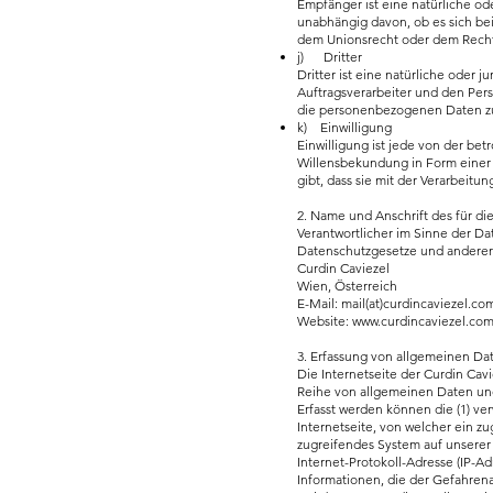
Empfänger ist eine natürliche od
unabhängig davon, ob es sich be
dem Unionsrecht oder dem Recht 
j) Dritter
Dritter ist eine natürliche oder
Auftragsverarbeiter und den Pers
die personenbezogenen Daten zu
k) Einwilligung
Einwilligung ist jede von der be
Willensbekundung in Form einer 
gibt, dass sie mit der Verarbeit
2. Name und Anschrift des für di
Verantwortlicher im Sinne der D
Datenschutzgesetze und anderer 
Curdin Caviezel
Wien, Österreich
E-Mail: mail(at)curdincaviezel.co
Website:
www.curdincaviezel.co
3. Erfassung von allgemeinen Da
Die Internetseite der Curdin Cav
Reihe von allgemeinen Daten und
Erfasst werden können die (1) v
Internetseite, von welcher ein z
zugreifendes System auf unserer I
Internet-Protokoll-Adresse (IP-Ad
Informationen, die der Gefahren