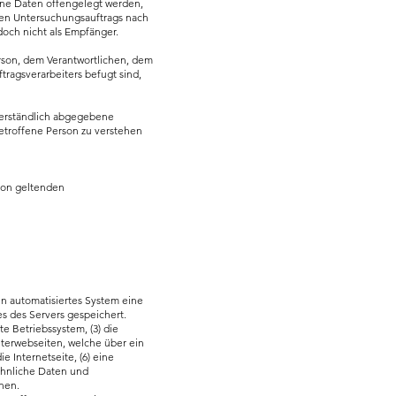
gene Daten offengelegt werden,
ten Untersuchungsauftrags nach
och nicht als Empfänger.
Person, dem Verantwortlichen, dem
tragsverarbeiters befugt sind,
sverständlich abgegebene
etroffene Person zu verstehen
ion geltenden
ein automatisiertes System eine
s des Servers gespeichert.
 Betriebssystem, (3) die
Unterwebseiten, welche über ein
e Internetseite, (6) eine
 ähnliche Daten und
nen.