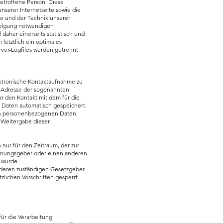
betroffene Person. Diese
unserer Internetseite sowie die
me und der Technik unserer
rfolgung notwendigen
aher einerseits statistisch und
letztlich ein optimales
ver-Logfiles werden getrennt
lektronische Kontaktaufnahme zu
 Adresse der sogenannten
ar den Kontakt mit dem für die
 Daten automatisch gespeichert.
lten personenbezogenen Daten
 Weitergabe dieser
nur für den Zeitraum, der zur
ordnungsgeber oder einen anderen
 wurde.
nderen zuständigen Gesetzgeber
lichen Vorschriften gesperrt
ür die Verarbeitung