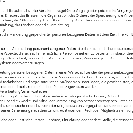
den.
 ohne Hilfe automatisierter Verfahren ausgeführte Vorgang oder jede solche Vorgan
 Erheben, das Erfassen, die Organisation, das Ordnen, die Speicherung, die Anpa
wendung, die Offenlegung durch Übermittlung, Verbreitung oder eine andere Form d
hränkung, das Löschen oder die Vernichtung.
ung
ist die Markierung gespeicherter personenbezogener Daten mit dem Ziel, ihre künft
matisierten Verarbeitung personenbezogener Daten, die darin besteht, dass diese p
e Aspekte, die sich auf eine natürliche Person beziehen, zu bewerten, insbesonder
 Lage, Gesundheit, persönlicher Vorlieben, Interessen, Zuverlässigkeit, Verhalten, Au
lysieren oder vorherzusagen.
rbeitung personenbezogener Daten in einer Weise, auf welche die personenbezog
 mehr einer spezifischen betroffenen Person zugeordnet werden können, sofern dies
d technischen und organisatorischen Maßnahmen unterliegen, die gewährleisten,
 oder identifizierbaren natürlichen Person zugewiesen werden.
 Verarbeitung Verantwortlicher
arbeitung Verantwortlicher ist die natürliche oder juristische Person, Behörde, Einri
ren über die Zwecke und Mittel der Verarbeitung von personenbezogenen Daten en
 das Unionsrecht oder das Recht der Mitgliedstaaten vorgegeben, so kann der Vera
n seiner Benennung nach dem Unionsrecht oder dem Recht der Mitgliedstaaten vo
ürliche oder juristische Person, Behörde, Einrichtung oder andere Stelle, die perso