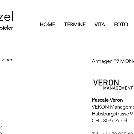
zel
HOME
TERMINE
VITA
FOTO
pieler
nsehen:
Anfragen
"9 MONA
Pascale Véron
VERON Managem
Habsburgstrasse 9
CH - 8037 Zürich
2