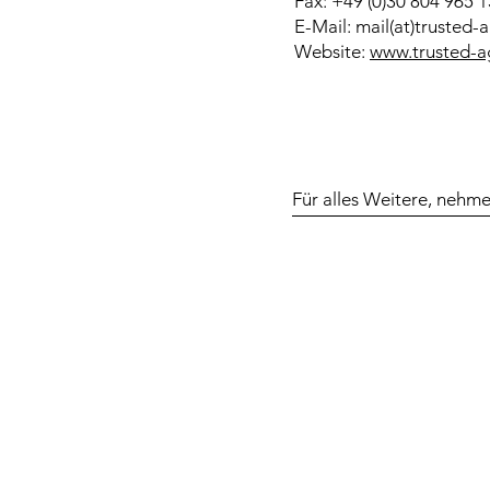
Fax: +49 (0)30 804 965 1
E-Mail: mail(at)trusted-
Website:
www.trusted-a
Für alles Weitere, nehme