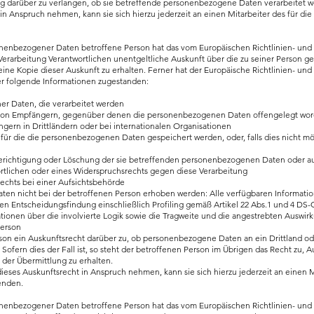
ng darüber zu verlangen, ob sie betreffende personenbezogene Daten verarbeitet 
in Anspruch nehmen, kann sie sich hierzu jederzeit an einen Mitarbeiter des für die
onenbezogener Daten betroffene Person hat das vom Europäischen Richtlinien- un
 Verarbeitung Verantwortlichen unentgeltliche Auskunft über die zu seiner Person g
e Kopie dieser Auskunft zu erhalten. Ferner hat der Europäische Richtlinien- un
r folgende Informationen zugestanden:
r Daten, die verarbeitet werden
von Empfängern, gegenüber denen die personenbezogenen Daten offengelegt word
gern in Drittländern oder bei internationalen Organisationen
 für die die personenbezogenen Daten gespeichert werden, oder, falls dies nicht mögli
Berichtigung oder Löschung der sie betreffenden personenbezogenen Daten oder a
rtlichen oder eines Widerspruchsrechts gegen diese Verarbeitung
chts bei einer Aufsichtsbehörde
n nicht bei der betroffenen Person erhoben werden: Alle verfügbaren Informatio
ten Entscheidungsfindung einschließlich Profiling gemäß Artikel 22 Abs.1 und 4 D
tionen über die involvierte Logik sowie die Tragweite und die angestrebten Auswir
Person
son ein Auskunftsrecht darüber zu, ob personenbezogene Daten an ein Drittland ode
 Sofern dies der Fall ist, so steht der betroffenen Person im Übrigen das Recht zu, 
der Übermittlung zu erhalten.
eses Auskunftsrecht in Anspruch nehmen, kann sie sich hierzu jederzeit an einen Mi
enden.
onenbezogener Daten betroffene Person hat das vom Europäischen Richtlinien- un