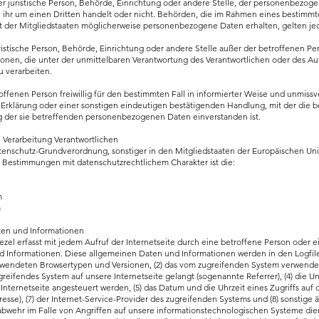
er juristische Person, Behörde, Einrichtung oder andere Stelle, der personenbezo
i ihr um einen Dritten handelt oder nicht. Behörden, die im Rahmen eines bestimm
der Mitgliedstaaten möglicherweise personenbezogene Daten erhalten, gelten jed
 juristische Person, Behörde, Einrichtung oder andere Stelle außer der betroffenen 
onen, die unter der unmittelbaren Verantwortung des Verantwortlichen oder des Auf
 verarbeiten.
troffenen Person freiwillig für den bestimmten Fall in informierter Weise und unmis
Erklärung oder einer sonstigen eindeutigen bestätigenden Handlung, mit der die b
ung der sie betreffenden personenbezogenen Daten einverstanden ist.
e Verarbeitung Verantwortlichen
atenschutz-Grundverordnung, sonstiger in den Mitgliedstaaten der Europäischen Un
Bestimmungen mit datenschutzrechtlichem Charakter ist die:
m
m
ten und Informationen
iezel erfasst mit jedem Aufruf der Internetseite durch eine betroffene Person oder 
 Informationen. Diese allgemeinen Daten und Informationen werden in den Logfile
erwendeten Browsertypen und Versionen, (2) das vom zugreifenden System verwendete
ugreifendes System auf unsere Internetseite gelangt (sogenannte Referrer), (4) die 
nternetseite angesteuert werden, (5) das Datum und die Uhrzeit eines Zugriffs auf di
resse), (7) der Internet-Service-Provider des zugreifenden Systems und (8) sonstige
abwehr im Falle von Angriffen auf unsere informationstechnologischen Systeme die