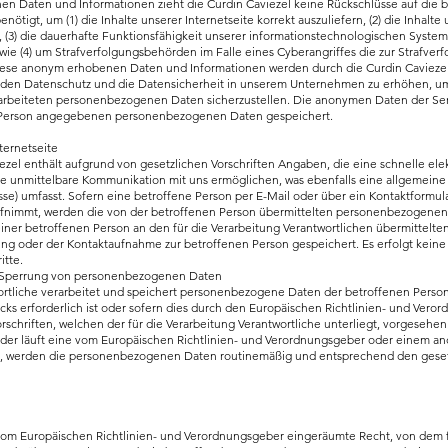
en Daten und Informationen zieht die Curdin Caviezel keine Rückschlüsse auf die 
ötigt, um (1) die Inhalte unserer Internetseite korrekt auszuliefern, (2) die Inhalte 
 (3) die dauerhafte Funktionsfähigkeit unserer informationstechnologischen Syste
owie (4) um Strafverfolgungsbehörden im Falle eines Cyberangriffes die zur Strafve
Diese anonym erhobenen Daten und Informationen werden durch die Curdin Caviezel d
, den Datenschutz und die Datensicherheit in unserem Unternehmen zu erhöhen, um 
rarbeiteten personenbezogenen Daten sicherzustellen. Die anonymen Daten der Ser
e Person angegebenen personenbezogenen Daten gespeichert.
ternetseite
iezel enthält aufgrund von gesetzlichen Vorschriften Angaben, die eine schnelle e
 unmittelbare Kommunikation mit uns ermöglichen, was ebenfalls eine allgemeine
sse) umfasst. Sofern eine betroffene Person per E-Mail oder über ein Kontaktformul
ufnimmt, werden die von der betroffenen Person übermittelten personenbezogenen
n einer betroffenen Person an den für die Verarbeitung Verantwortlichen übermitte
ng oder der Kontaktaufnahme zur betroffenen Person gespeichert. Es erfolgt keine
tte.
 Sperrung von personenbezogenen Daten
ortliche verarbeitet und speichert personenbezogene Daten der betroffenen Person 
ks erforderlich ist oder sofern dies durch den Europäischen Richtlinien- und Ver
schriften, welchen der für die Verarbeitung Verantwortliche unterliegt, vorgesehen
oder läuft eine vom Europäischen Richtlinien- und Verordnungsgeber oder einem a
b, werden die personenbezogenen Daten routinemäßig und entsprechend den gesetz
n
vom Europäischen Richtlinien- und Verordnungsgeber eingeräumte Recht, von dem f